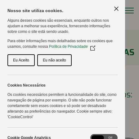
Nosso site utiliza cookies.
Alguns desses cookies são essenciais, enquanto outros nos
ajudam a melhorar sua experiência, fornecendo informações
sobre como o site está sendo usado.
Para obter informações mais detalhadas sobre os cookies que
usamos, consulte nossa
Política de Privacidade
(Opens
NOTÍCIAS
in
a
Eu Aceito
Eu não aceito
new
window)
Cookies Necessários
21º Dia de Campo Copercampos:
Os cookies necessários permitem a funcionalidade do site, como
navegação de página por exemplo. O site não pode funcionar
Pastagens
corretamente sem esses cookies e só pode ser desativado
alterando as preferências do navegador. Cookie sempre ativo:
'CookieControl'
08/02/2016
Cookie
Cookie Google Analytics
On
Off